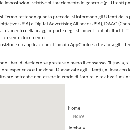
 le impostazioni relative al tracciamento in generale (gli Utenti 
ssi Fermo restando quanto precede, si informano gli Utenti della p
itiative (USA) e Digital Advertising Alliance (USA), DAAC (Canad
tracciamento della maggior parte degli strumenti pubblicitari. Il Tit
 nel presente documento.
isposizione un’applicazione chiamata AppChoices che aiuta gli Ute
no liberi di decidere se prestare o meno il consenso. Tuttavia, s
re esperienza e funzionalità avanzate agli Utenti (in linea con l
itolare potrebbe non essere in grado di fornire le relative funzion
Nome
Telefono